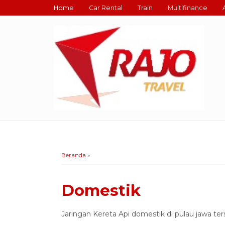
Home
Car Rental
Train
Multifinance
Beranda
»
Domestik
Jaringan Kereta Api domestik di pulau jawa ters